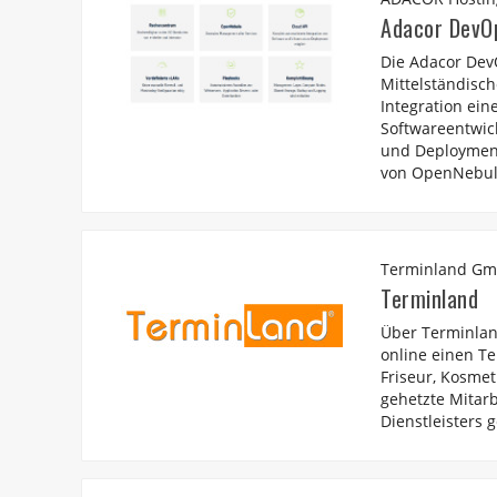
Adacor DevOp
Die Adacor Dev
Mittelständisc
Integration ei
Softwareentwic
und Deployment
von OpenNebula
Terminland G
Terminland
Über Terminla
online einen Te
Friseur, Kosmet
gehetzte Mitarb
Dienstleisters