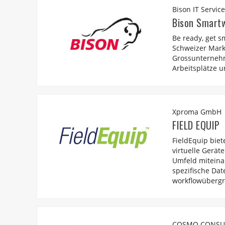
Bison IT Servic
Bison Smart
Be ready, get s
Schweizer Mark
Grossunternehm
Arbeitsplätze u
Xproma GmbH
FIELD EQUIP
FieldEquip bie
virtuelle Gerät
Umfeld miteina
spezifische Da
workflowübergr
COSMO CONSU