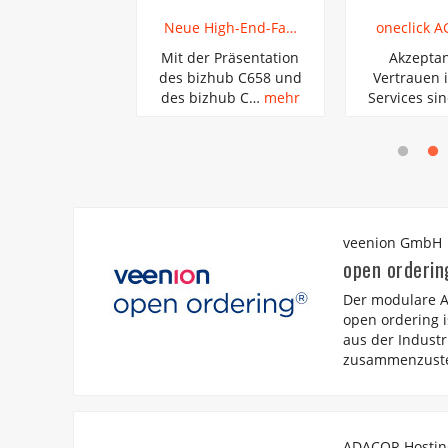
ecs startet …
Neue High-End-Fa…
oneclick A
. März 2017
Mit der Präsentation
Akzepta
t anaptecs die
des bizhub C658 und
Vertrauen 
 Previe…
mehr
des bizhub C…
mehr
Services si
veenion GmbH
open orderin
Der modulare A
open ordering i
aus der Industr
zusammenzuste
ADACOR Hosti